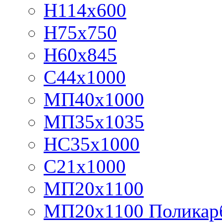
Н114х600
Н75х750
Н60х845
С44х1000
МП40х1000
МП35х1035
НС35х1000
С21х1000
МП20х1100
МП20х1100 Поликар