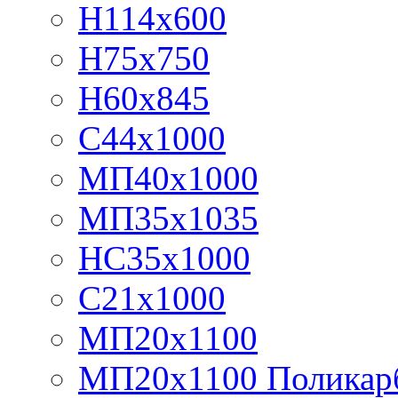
Н114х600
Н75х750
Н60х845
С44х1000
МП40х1000
МП35х1035
НС35х1000
С21х1000
МП20х1100
МП20х1100 Поликар