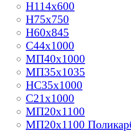
Н114х600
Н75х750
Н60х845
С44х1000
МП40х1000
МП35х1035
НС35х1000
С21х1000
МП20х1100
МП20х1100 Поликар