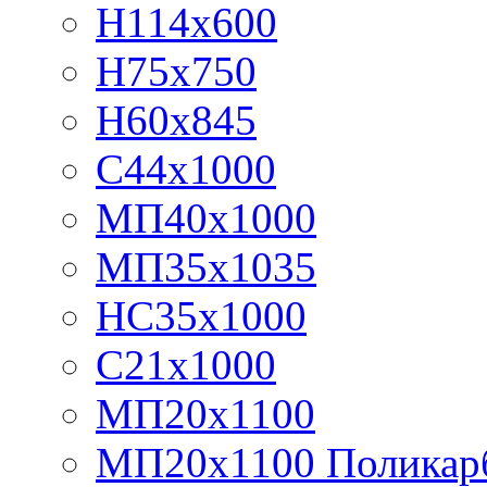
Н114х600
Н75х750
Н60х845
С44х1000
МП40х1000
МП35х1035
НС35х1000
С21х1000
МП20х1100
МП20х1100 Поликар