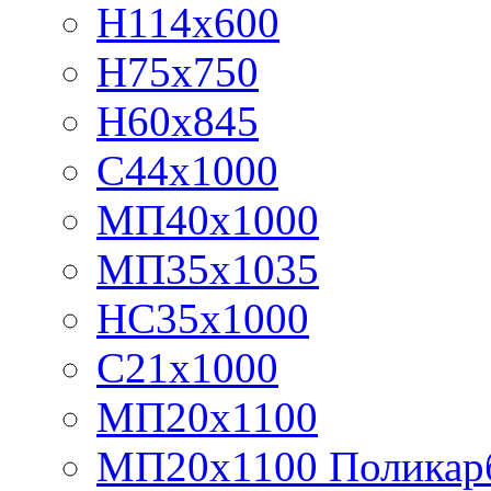
Н114х600
Н75х750
Н60х845
С44х1000
МП40х1000
МП35х1035
НС35х1000
С21х1000
МП20х1100
МП20х1100 Поликар