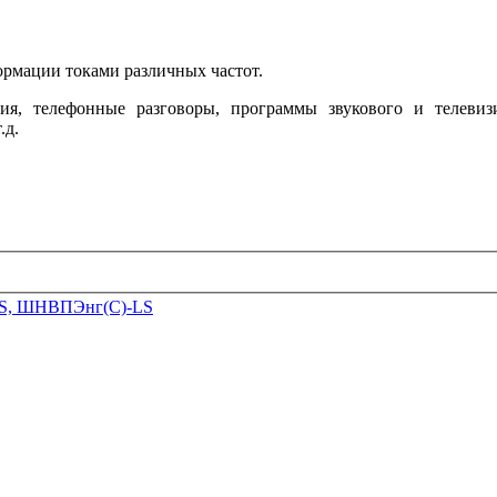
ормации токами различных частот.
я, телефонные разговоры, программы звукового и телевиз
.д.
S, ШНВПЭнг(С)-LS