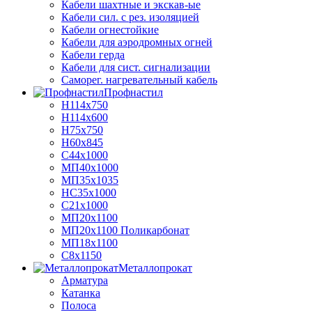
Кабели шахтные и экскав-ые
Кабели сил. с рез. изоляцией
Кабели огнестойкие
Кабели для аэродромных огней
Кабели герда
Кабели для сист. сигнализации
Саморег. нагревательный кабель
Профнастил
Н114х750
Н114х600
Н75х750
Н60х845
С44х1000
МП40х1000
МП35х1035
НС35х1000
С21х1000
МП20х1100
МП20х1100 Поликарбонат
МП18х1100
С8х1150
Металлопрокат
Арматура
Катанка
Полоса