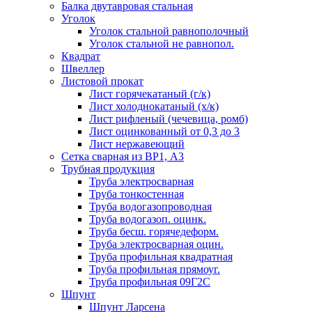
Балка двутавровая стальная
Уголок
Уголок стальной равнополочный
Уголок стальной не равнопол.
Квадрат
Швеллер
Листовой прокат
Лист горячекатаный (г/к)
Лист холоднокатаный (х/к)
Лист рифленый (чечевица, ромб)
Лист оцинкованный от 0,3 до 3
Лист нержавеющий
Сетка сварная из ВР1, А3
Трубная продукция
Труба электросварная
Труба тонкостенная
Труба водогазопроводная
Труба водогазоп. оцинк.
Труба бесш. горячедеформ.
Труба электросварная оцин.
Труба профильная квадратная
Труба профильная прямоуг.
Труба профильная 09Г2С
Шпунт
Шпунт Ларсена