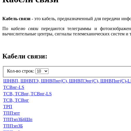
Кабель связи
- это кабель, предназначенный для передачи инф
По
кабелю связи
передаются телеграммы и фотоизображени
вычислительные центры, сигналы телемеханических систем и т
Кабели связи:
Кол-во строк:
ШНВП, ШНВПЭ, ШНВПнг(С), ШНВПЭнг(С), ШНВПнг(С)-L
ТСВнг-LS
ТСВ, ТСВнг, ТСВнг-LS
ТСВ, ТСВнг
ТРП
ТППэпт
ТППэпЗБбШп
ТППэпЗБ