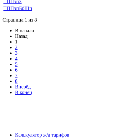
ТППэпЗ
ТППэпБбШп
Страница 1 из 8
В начало
Назад
1
2
3
4
5
6
7
8
Вперёд
В конец
Калькулятор ж/д тарифов