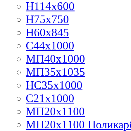
Н114х600
Н75х750
Н60х845
С44х1000
МП40х1000
МП35х1035
НС35х1000
С21х1000
МП20х1100
МП20х1100 Поликар