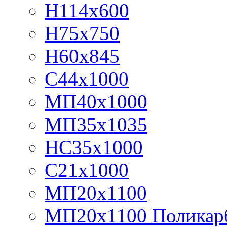
Н114х600
Н75х750
Н60х845
С44х1000
МП40х1000
МП35х1035
НС35х1000
С21х1000
МП20х1100
МП20х1100 Поликар