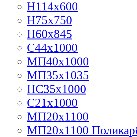
Н114х600
Н75х750
Н60х845
С44х1000
МП40х1000
МП35х1035
НС35х1000
С21х1000
МП20х1100
МП20х1100 Поликар